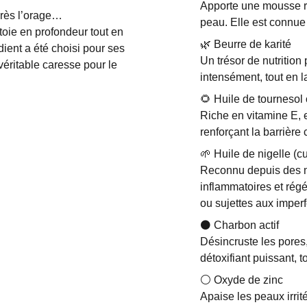
Apporte une mousse ri
près l’orage…
peau. Elle est connue
toie en profondeur tout en
🌿 Beurre de karité
dient a été choisi pour ses
Un trésor de nutrition 
véritable caresse pour le
intensément, tout en l
🌻 Huile de tournesol
Riche en vitamine E, e
renforçant la barrière
🌱 Huile de nigelle (c
Reconnu depuis des mil
inflammatoires et rég
ou sujettes aux imperf
⚫ Charbon actif
Désincruste les pores, 
détoxifiant puissant, 
⚪ Oxyde de zinc
Apaise les peaux irrité