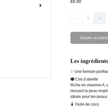
€6.00
-
+
Ajouter au panie
Les ingrédient
✨ Une formule purifian
🐝
Cire d’abeille
Riche en vitamine A, e
laissant la peau respir
idéale pour les peaux 
🧴 Huile de coco